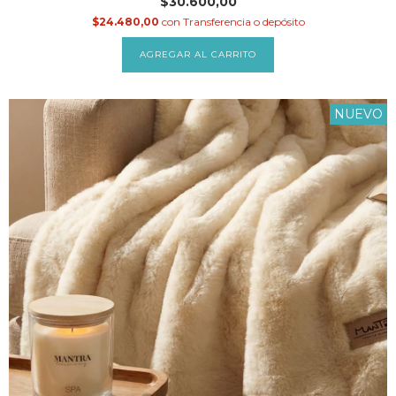
$30.600,00
$24.480,00
con
Transferencia o depósito
AGREGAR AL CARRITO
NUEVO