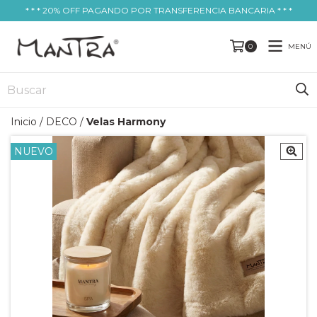
* * * 20% OFF PAGANDO POR TRANSFERENCIA BANCARIA * * *
MENÚ
0
Inicio
/
DECO
/
Velas Harmony
NUEVO